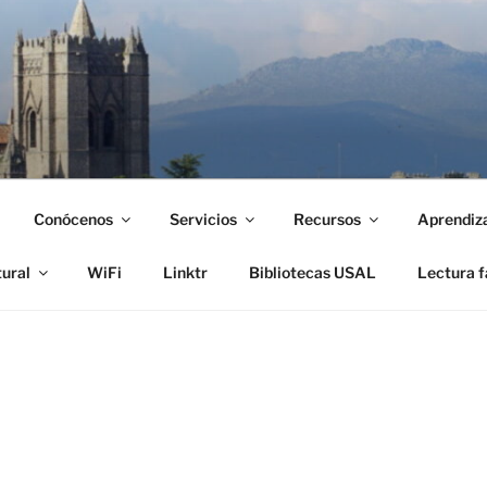
Conócenos
Servicios
Recursos
Aprendiz
tural
WiFi
Linktr
Bibliotecas USAL
Lectura f